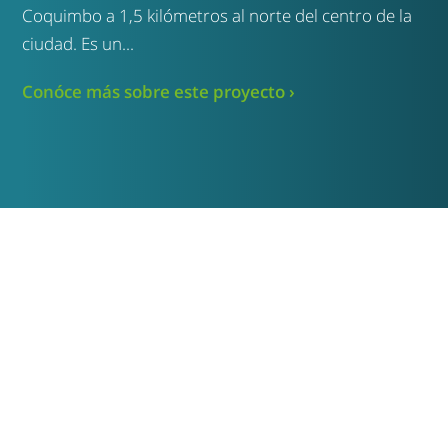
Coquimbo a 1,5 kilómetros al norte del centro de la
ciudad. Es un...
Conóce más sobre este proyecto ›