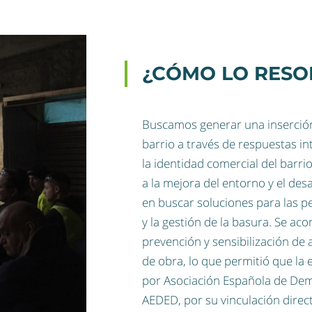
¿CÓMO LO RESO
Buscamos generar una inserción
barrio a través de respuestas in
la identidad comercial del barr
a la mejora del entorno y el des
en buscar soluciones para las pe
y la gestión de la basura. Se ac
prevención y sensibilización de 
de obra, lo que permitió que la
por Asociación Española de Dem
AEDED, por su vinculación direc