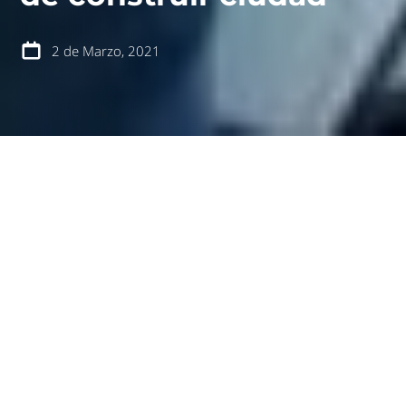
2 de Marzo, 2021
español
english
Dos meses de trabajo en terreno fueron necesarios
para compartir con los trabajadores de Almagro y
Flesán una serie de talleres de sensibilización y
prevención del acoso callejero, en el marco de todo
un programa relacionamiento con las comunidades.
Una de sus obras de la comuna de Providencia fue la