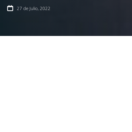
27 de Julio, 2022
español
english
Uno de los aspectos más destacados que están
presentes en la
Ley de Integración Social
, es la
inclusión del
Plan de Emergencia Habitacional
, que
fue dado a conocer públicamente a principios de
julio por parte del Ministerio de Vivienda y
Urbanismo.
El Plan de Emergencia incorpora los compromisos