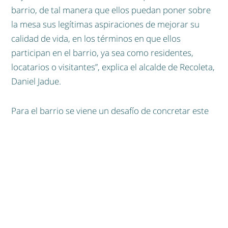
barrio, de tal manera que ellos puedan poner sobre
contáctanos
intranet
la mesa sus legítimas aspiraciones de mejorar su
calidad de vida, en los términos en que ellos
participan en el barrio, ya sea como residentes,
locatarios o visitantes”, explica el alcalde de Recoleta,
español
Daniel Jadue.
english
Para el barrio se viene un desafío de concretar este
plan, por lo que cada actor es fundamental en el
proyecto. La empresa Red Megacentro, a través de
su instalación en el barrio con el Núcleo Tecnológico
Bellavista, es el primer privado en aportar,
financiando un 13% del presupuesto. “Megacentro
tiene un deber irrenunciable con sus accionistas.
Pero al mismo tiempo hay un deber irrenunciable del
impacto que genera en donde se instala. Por eso nos