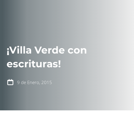
¡Villa Verde con
contáctanos
intranet
escrituras!
9 de Enero, 2015
español
english