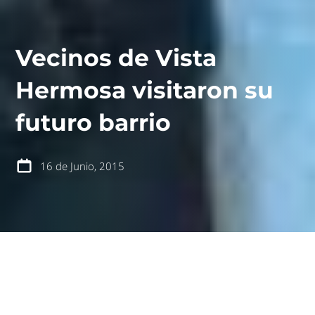
Vecinos de Vista
Hermosa visitaron su
contáctanos
intranet
futuro barrio
16 de Junio, 2015
español
english
Constitución, sábado 13 de junio de 2015
.- Cerca