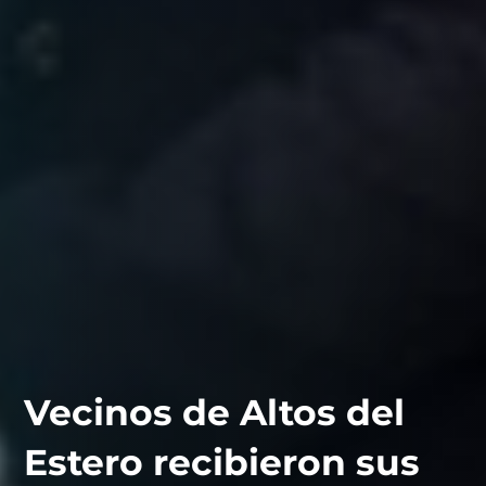
Vecinos de Altos del
Estero recibieron sus
contáctanos
intranet