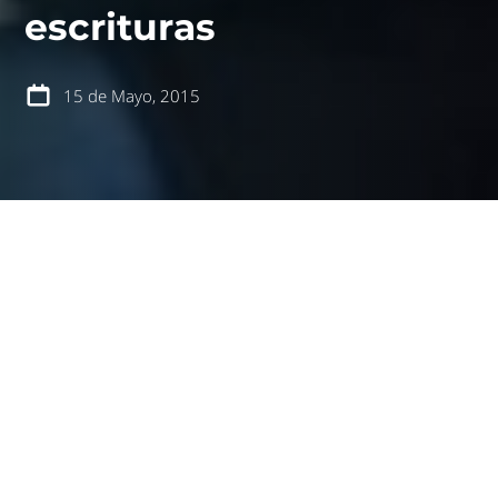
escrituras
15 de Mayo, 2015
español
english
Talca, viernes 15 de mayo de 2015
.- Esta mañana los
vecinos y vecinas del barrio Altos del Estero
recibieron felices las escrituras de sus viviendas, en
una ceremonia a la que asistieron las autoridades
locales y el equipo Urbanismo Social de Talca. Ahora
¡A seguir trabajando en comunidad por el barrio!