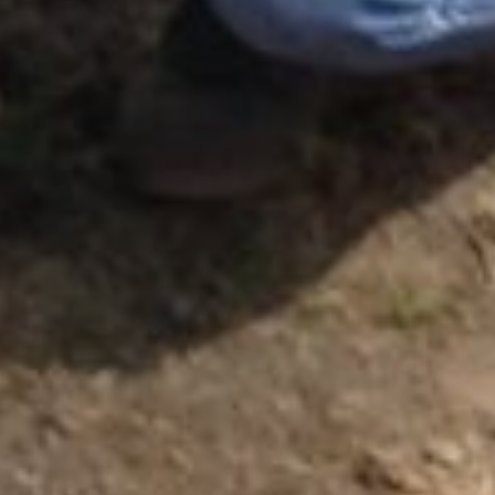
contáctanos
intranet
español
english