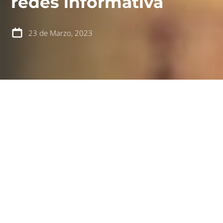
redes informativa
23 de Marzo, 2023
español
english
La iniciativa ejecutada por Urbanismo Social y la
Municipalidad de San Pedro de la Paz forma
parte del Programa Conformación del Nuevo
Barrio del Serviu Biobío.
El sábado 18 de marzo, en la comuna de San Pedro
de la Paz, región del Biobío, se realizó una feria de