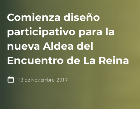
Comienza diseño
participativo para la
nueva Aldea del
contáctanos
intranet
Encuentro de La Reina
13 de Noviembre, 2017
español
english