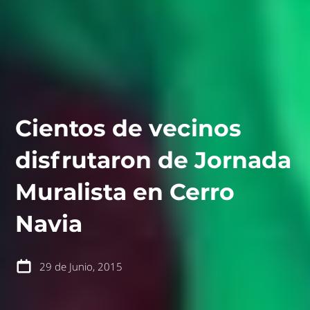
Cientos de vecinos
disfrutaron de Jornada
Muralista en Cerro
contáctanos
intranet
Navia
29 de Junio, 2015
español
english