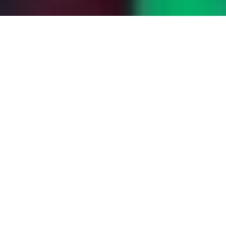
Más de 130 metros de muros colindantes con los
terrenos de la ex planta Falanoza de Cerro Navia
se transformaron en una nueva galería al aire
libre de murales que representan y fortalecen la
identidad del sector.
El significativo evento fue apoyado por
Urbanismo Social y la empresa Red Megacentro,
a cargo del proyecto Megacentro Carrascal.
Lunes 29 de junio de 2015
.- Más de 200 personas