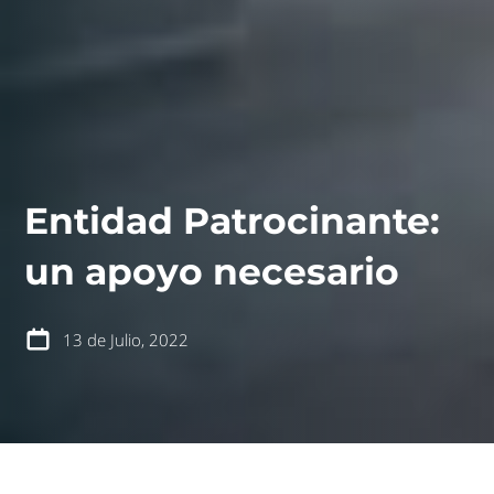
Entidad Patrocinante:
contáctanos
intranet
un apoyo necesario
13 de Julio, 2022
español
english