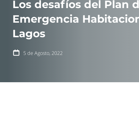
Los desafíos del Plan 
noticias
Emergencia Habitacion
blog
publicaciones
Lagos
podcast
transparencia
5 de Agosto, 2022
apoya
A inicios de
Habitacional
adelante la r