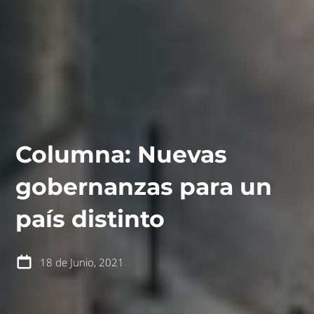
Columna: Nuevas
gobernanzas para un
contáctanos
intranet
país distinto
18 de Junio, 2021
español
english