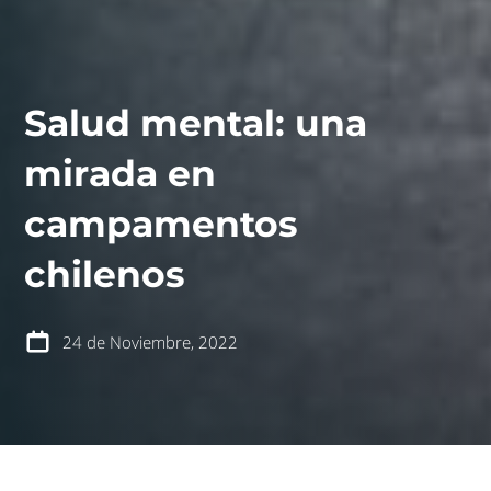
Salud mental: una
mirada en
campamentos
contáctanos
intranet
chilenos
24 de Noviembre, 2022
español
english