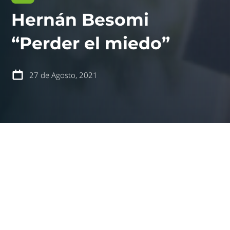
Hernán Besomi
contáctanos
intranet
“Perder el miedo”
27 de Agosto, 2021
español
english