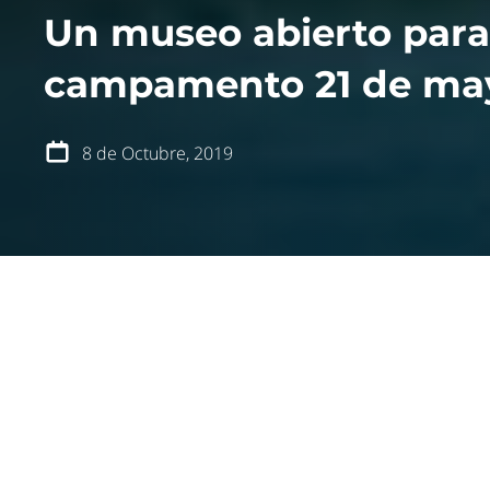
Un museo abierto para
blog
publicaciones
campamento 21 de ma
podcast
transparencia
8 de Octubre, 2019
apoya
Scouts, mur
plasmar la 
entregar di