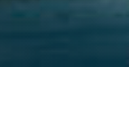
español
english
ente para
4 metros y