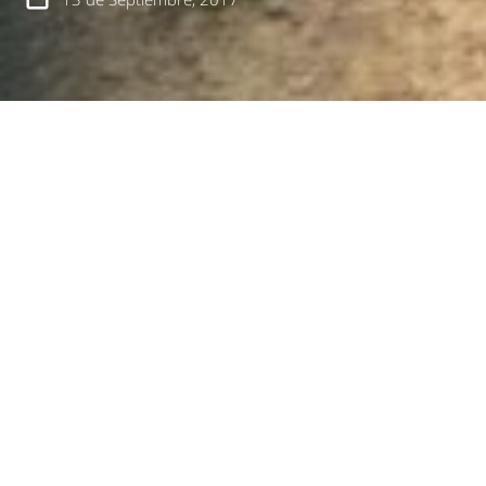
español
english
Durante los meses de agosto y septiembre se
llevaron a cabo las “Plantaciones Comunitarias”, una
iniciativa del programa “Mi Barrio Sustentable”,
desarrollada con el fin de mejorar los los espacios
públicos comunitarios, y reforzar la educación
ambiental durante las intervenciones.
El objetivo de las jornadas, realizadas en su mayoría
los días sábado, se concentró en arborizar los