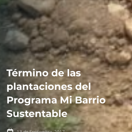
Término de las
plantaciones del
Programa Mi Barrio
contáctanos
intranet
Sustentable
13 de Septiembre, 2017