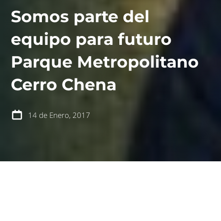
Somos parte del
equipo para futuro
Parque Metropolitano
contáctanos
intranet
Cerro Chena
14 de Enero, 2017
español
english
Urbana E&D y Teodoro Fernández Arquitectos nos