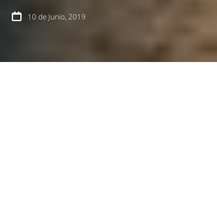
10 de Junio, 2019
español
english
El proyecto para recuperar la Quebrada Honda
de Puerto Varas y convertirla en un parque
urbano, significa no solo una oportunidad de
desarrollo ambiental para la ciudad, sino
también social: invita a los y las ciudadanas a
vincularse, intercambiar conocimientos y ser
parte del proyecto desde su diseño.