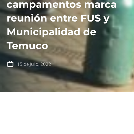
campamentos marca
reunión entre FUS y
Municipalidad de
contáctanos
intranet
Temuco
15 de Julio, 2022
español
english
El paso del sistema frontal de las últimas jornadas ha