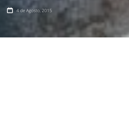
4 de Agosto, 2015
español
english
Constitución, sábado 1 de agosto de 2015
.-
Dirigentes de los cuatro comités habitacionales del
proyecto
Vista Hermosa de Constitución
, junto a
estudiantes y el jefe de la carrera de Técnico de
Prevención de Riesgos del Instituto Profesional Valle
Central, más los equipos de la constructora Boetsch
y de la Fundación Urbanismo Social, realizaron una
visita a terreno para delimitar lo que será el plan de