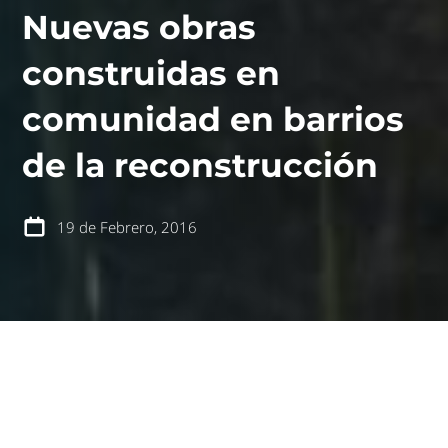
Nuevas obras
construidas en
comunidad en barrios
contáctanos
intranet
de la reconstrucción
19 de Febrero, 2016
español
english
En el marco del programa Acción del Fosis que la