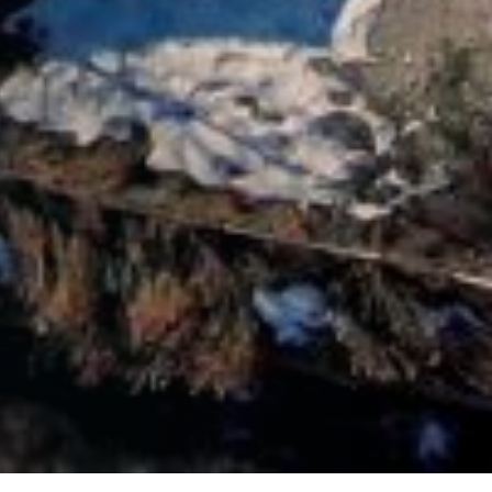
contáctanos
intranet
español
english