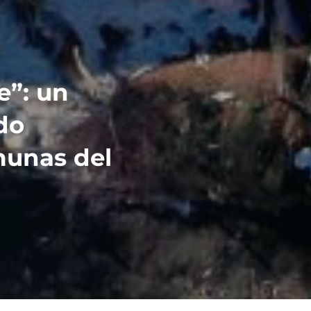
e”: un
do
munas del