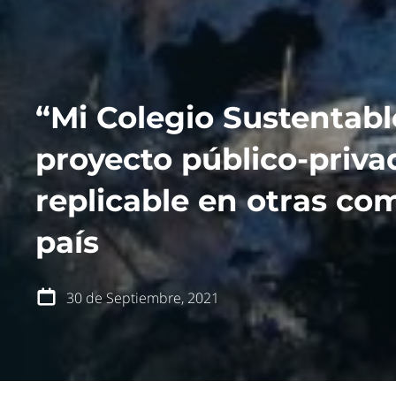
quiénes somos
“Mi Colegio Sustentabl
qué hacemos
proyecto público-priva
noticias
replicable en otras co
blog
publicaciones
país
podcast
transparencia
30 de Septiembre, 2021
apoya