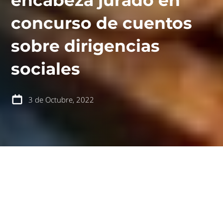
encabeza jurado en
concurso de cuentos
sobre dirigencias
contáctanos
intranet
sociales
3 de Octubre, 2022
español
english
El Concurso de Cuentos “Que no te cuenten otra
historia” que está desarrollando la Fundación