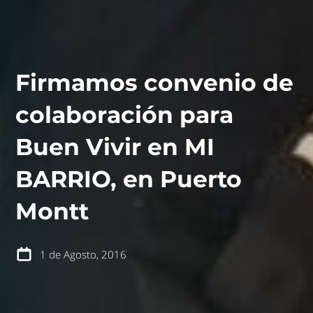
Firmamos convenio de
colaboración para
Buen Vivir en MI
BARRIO, en Puerto
contáctanos
intranet
Montt
1 de Agosto, 2016
español
english