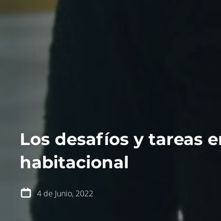
quiénes somos
qué hacemos
noticias
Los desafíos y tareas 
blog
publicaciones
habitacional
podcast
transparencia
4 de Junio, 2022
apoya