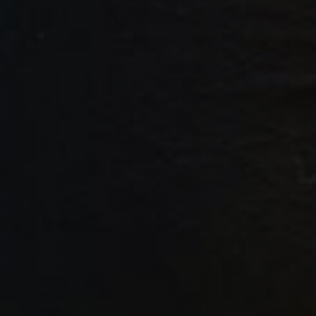
contáctanos
intranet
español
english