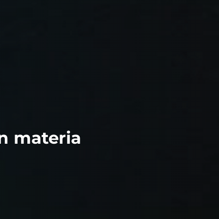
en materia