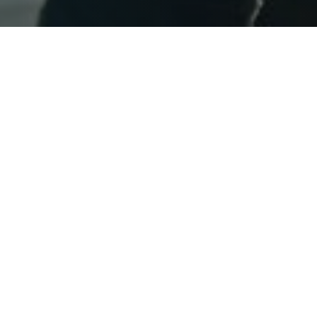
La Cuenta Pú
de temas y a
social”. Uno
Presidente B
habitacional”
Las medidas 
todo Chile. 
construcción
problemas y 
hace insosla